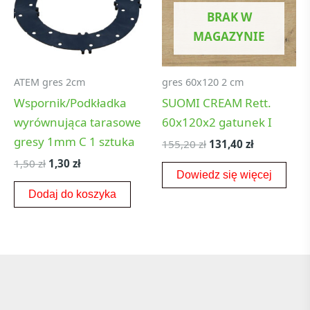
BRAK W
MAGAZYNIE
ATEM gres 2cm
gres 60x120 2 cm
Wspornik/Podkładka
SUOMI CREAM Rett.
wyrównująca tarasowe
60x120x2 gatunek I
gresy 1mm C 1 sztuka
155,20
zł
131,40
zł
1,50
zł
1,30
zł
Dowiedz się więcej
Dodaj do koszyka