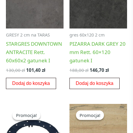
GRESY 2 cm na TARAS
gres 60x120 2 cm
STARGRES DOWNTOWN
PIZARRA DARK GREY 20
ANTRACITE Rett.
mm Rett. 60×120
60x60x2 gatunek I
gatunek I
130,00
zł
101,40
zł
188,00
zł
146,70
zł
Dodaj do koszyka
Dodaj do koszyka
Pierwotna
Aktualna
Pierwotna
Aktualna
cena
cena
cena
cena
Promocja!
Promocja!
Promocja!
Promocja!
wynosiła:
wynosi:
wynosiła:
wynosi:
1,50 zł.
1,30 zł.
155,20 zł.
131,40 zł.