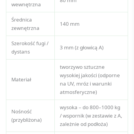
80 mm
wewnętrzna
Średnica
140 mm
zewnętrzna
Szerokość fugi /
3 mm (z głowicą A)
dystans
tworzywo sztuczne
wysokiej jakości (odporne
Materiał
na UV, mróz i warunki
atmosferyczne)
wysoka – do 800–1000 kg
Nośność
/ wspornik (w zestawie z A,
(przybliżona)
zależnie od podłoża)