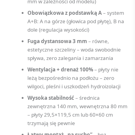
mm w zależności od modelu)
Obowiązkowa z podstawką A
– system
A+B: A na górze (głowica pod płytę), B na
dole (regulacja wysokości)
Fuga dystansowa 3 mm
– równe,
estetyczne szczeliny – woda swobodnie
spływa, zero zalegania i zamarzania
Wentylacja + drenaż 100%
– płyty nie
leżą bezpośrednio na podłożu – zero
wilgoci, pleśni i uszkodzeń hydroizolacji
Wysoka stabilność
– średnica
zewnętrzna 140 mm, wewnętrzna 80 mm
– płyty 29,5×119,5 cm lub 60×60 cm
trzymają się pewnie
Łatwy montaż „na sucho”
– bez