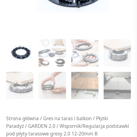
quantity
Strona główna
/
Gres na taras i balkon
/
Płytki
Paradyż
/
GARDEN 2.0
/ Wspornik/Regulacja podstawki
pod płyty tarasowe gresy 2.0 12-20mm B