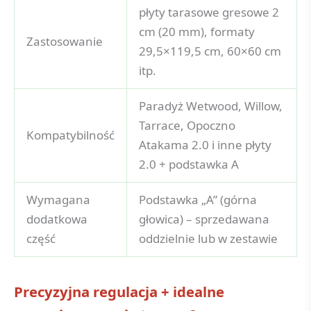
płyty tarasowe gresowe 2
cm (20 mm), formaty
Zastosowanie
29,5×119,5 cm, 60×60 cm
itp.
Paradyż Wetwood, Willow,
Tarrace, Opoczno
Kompatybilność
Atakama 2.0 i inne płyty
2.0 + podstawka A
Wymagana
Podstawka „A” (górna
dodatkowa
głowica) – sprzedawana
część
oddzielnie lub w zestawie
Precyzyjna regulacja + idealne